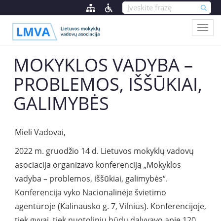
MOKYKLOS VADYBA –
PROBLEMOS, IŠŠŪKIAI,
GALIMYBĖS
Mieli Vadovai,
2022 m. gruodžio 14 d. Lietuvos mokyklų vadovų
asociacija organizavo konferenciją „Mokyklos
vadyba – problemos, iššūkiai, galimybės“.
Konferencija vyko Nacionalinėje švietimo
agentūroje (Kalinausko g. 7, Vilnius). Konferencijoje,
tiek gyvai, tiek nuotoliniu būdu dalyvavo apie 120