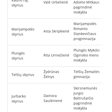
Kauno raj.
Valė Urbelienė
Adomo Mitkaus
v
skyrius
pagrindinė
mokykla
Marijampolės
Rimanto
Marijampolės
Asta Skripkienė
d
Stankevičiaus
skyrius
progimnazija
Plungės Mykolo
Plungės
Rita Urniežienė
Oginskio meno
m
skyrius
mokykla
Žydrūnas
Telšių Žemaitės
Telšių skyrius
z
Želnys
gimnazija
Skirsnemunės
Jurgio
Dainora
Jurbarko
Baltrušaičio
d
Saulėnienė
skyrius
pagrindinė
mokykla