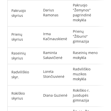
Pakruojo
Darius
"Žemynos"
Pakruojo
r
Ramonas
pagrindinė
skyrius
mokykla
Prienų
Irma
Prienų
"Žiburio"
i
Kačinauskienė
skyrius
gimnazija
Raminta
Raseinių meno
Raseinių
d
Sakavičienė
mokykla
skyrius
Radviliškio
Loreta
Radviliškio
muzikos
r
Stončiuvienė
skyr.
mokykla
Rokiškio r.
Rokiškio
Diana Guzienė
Juodupės
g
skyrius
gimnazija