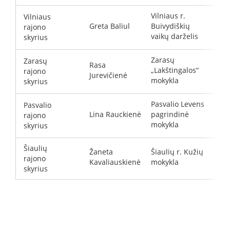
Vilniaus r.
Vilniaus
Greta Baliul
Buivydiškių
rajono
g
vaikų darželis
skyrius
Zarasų
Zarasų
Rasa
„Lakštingalos“
rajono
r
Jurevičienė
mokykla
skyrius
Pasvalio Levens
Pasvalio
Lina Rauckienė
pagrindinė
rajono
l
mokykla
skyrius
Šiaulių
Žaneta
Šiaulių r. Kužių
rajono
z
Kavaliauskienė
mokykla
skyrius