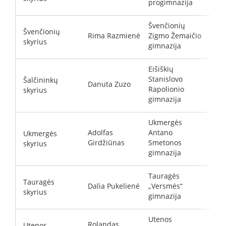
progimnazija
Švenčionių
Švenčionių
Rima Razmienė
Zigmo Žemaičio
r
skyrius
gimnazija
Eišiškių
Stanislovo
Šalčininkų
Danuta Zuzo
r
Rapolionio
skyrius
gimnazija
Ukmergės
Adolfas
Antano
Ukmergės
d
Girdžiūnas
Smetonos
skyrius
gimnazija
Tauragės
Tauragės
Dalia Pukelienė
„Versmės“
p
skyrius
gimnazija
Utenos
Rolandas
Utenos