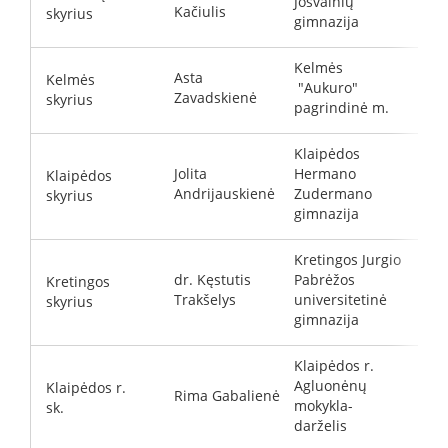
Josvainių
d
Kačiulis
skyrius
gimnazija
Kelmės
Asta
Kelmės
"Aukuro"
a
Zavadskienė
skyrius
pagrindinė m.
Klaipėdos
Jolita
Hermano
Klaipėdos
j
Andrijauskienė
Zudermano
skyrius
gimnazija
Kretingos Jurgio
dr. Kęstutis
Pabrėžos
Kretingos
k
Trakšelys
universitetinė
skyrius
gimnazija
Klaipėdos r.
Agluonėnų
Klaipėdos r.
Rima Gabalienė
r
mokykla-
sk.
darželis