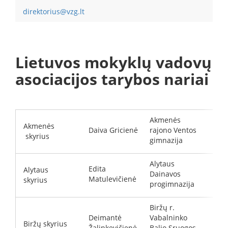
direktorius@vzg.lt
Lietuvos mokyklų vadovų
asociacijos tarybos nariai
Akmenės
Akmenės
Daiva Gricienė
rajono Ventos
d
skyrius
gimnazija
Alytaus
Edita
Alytaus
Dainavos
d
Matulevičienė
skyrius
progimnazija
Biržų r.
Deimantė
Vabalninko
Biržų skyrius
d
Žalinkevičienė
Balio Sruogos