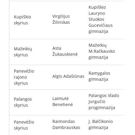
Kupiškio
Lauryno
Virgilijus
Kupiškio
Stuokos
s
Žilinskas
skyrius
Gucevičiaus
gimnazija
Mažeikių
Asta
Mažeikių
M.Račkausko
z
Žukauskienė
skyrius
gimnazija
Panevėžio
Ramygalos
Algis Adašiūnas
rajono
d
gimnazija
skyrius
Palangos Vlado
Laimutė
Palangos
Jurgučio
l
Benetienė
skyrius
progimnazija
Raimondas
J. Balčikonio
Panevėžio
r
Dambrauskas
gimnazija
skyrius