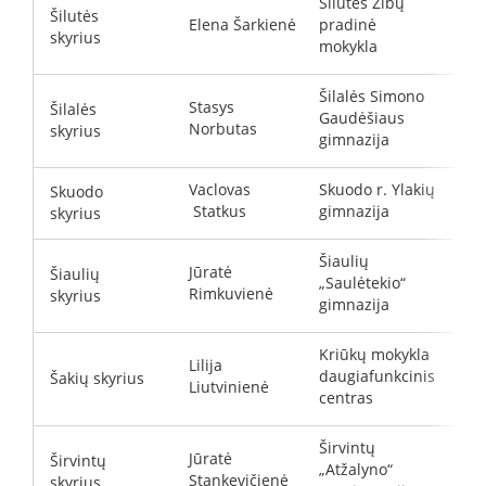
Šilutės Žibų
Šilutės
Elena Šarkienė
pradinė
e
skyrius
mokykla
Šilalės Simono
Stasys
Šilalės
Gaudėšiaus
s
Norbutas
skyrius
gimnazija
Vaclovas
Skuodo r. Ylakių
Skuodo
d
Statkus
gimnazija
skyrius
Šiaulių
Jūratė
Šiaulių
„Saulėtekio“
j
Rimkuvienė
skyrius
gimnazija
Kriūkų mokykla
Lilija
daugiafunkcinis
Šakių skyrius
l
Liutvinienė
centras
Širvintų
Jūratė
Širvintų
„Atžalyno“
s
Stankevičienė
skyrius