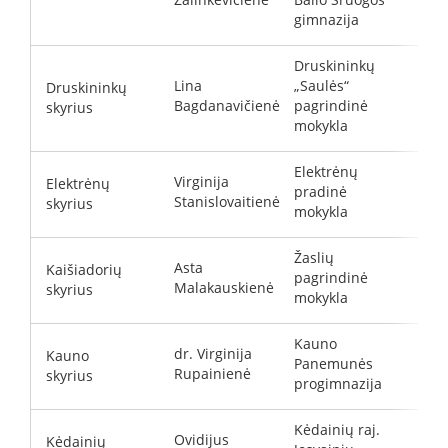
gimnazija
Druskininkų
Lina
„Saulės“
Druskininkų
L
Bagdanavičienė
pagrindinė
skyrius
mokykla
Elektrėnų
Virginija
Elektrėnų
pradinė
v
Stanislovaitienė
skyrius
mokykla
Žaslių
Asta
Kaišiadorių
pagrindinė
a
Malakauskienė
skyrius
mokykla
Kauno
dr. Virginija
Kauno
Panemunės
v
Rupainienė
skyrius
progimnazija
Kėdainių raj.
Ovidijus
Kėdainių