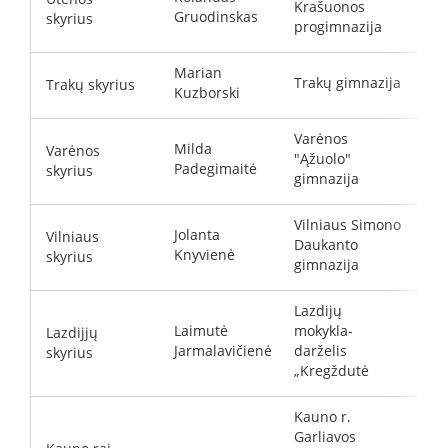
Krašuonos
d
Gruodinskas
skyrius
progimnazija
Marian
Trakų gimnazija
Trakų skyrius
t
Kuzborski
Varėnos
Milda
Varėnos
"Ąžuolo"
a
Padegimaitė
skyrius
gimnazija
Vilniaus Simono
Jolanta
Vilniaus
Daukanto
d
Knyvienė
skyrius
gimnazija
Lazdijų
Laimutė
mokykla-
Lazdijjų
l
Jarmalavičienė
darželis
skyrius
„Kregždutė
Kauno r.
Garliavos